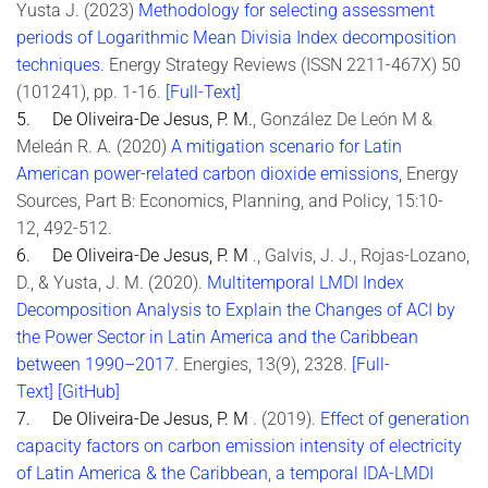
Yusta J. (2023)
Methodology for selecting assessment
periods of Logarithmic Mean Divisia Index decomposition
techniques.
Energy Strategy Reviews (ISSN 2211-467X) 50
(101241), pp. 1-16
.
[Full-Text]
5. De Oliveira-De Jesus, P. M.
, González De León M &
Meleán R. A. (2020)
A mitigation scenario for Latin
American power-related carbon dioxide emissions
,
Energy
Sources, Part B: Economics, Planning, and Policy, 15:10-
12, 492-512.
6. De Oliveira-De Jesus, P. M
., Galvis, J. J., Rojas-Lozano,
D., & Yusta, J. M. (2020).
Multitemporal LMDI Index
Decomposition Analysis to Explain the Changes of ACI by
the Power Sector in Latin America and the Caribbean
between 1990–2017
.
Energies, 13(9), 2328.
[Full-
Text]
[GitHub]
7. De Oliveira-De Jesus, P. M
.
(2019).
Effect of generation
capacity factors on carbon emission intensity of electricity
of Latin America & the Caribbean, a temporal IDA-LMDI